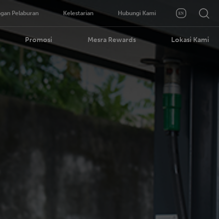
gan Pelaburan
Kelestarian
Hubungi Kami
Promosi
Mesra Rewards
Lokasi Kami