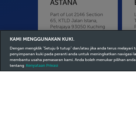
ASTANA
Part of Lot 2146 Section
65, KTLD Jalan Istana,
Petrajaya
93050
Kuching
Sarawak
KAMI MENGGUNAKAN KUKI.
Dengan mengklik "Setuju & tutup" dan/atau jika anda terus melayari 
penyimpanan kuki pada peranti anda untuk meningkatkan navigasi 
membantu usaha pemasaran kami. Anda boleh menukar pilihan anda da
tentang
Kenyataan Privasi
BANDAR BARU
NILAI
Lot 9252 Bandar Baru
Nilai Mukim Labu, Nilai,