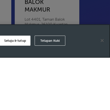
BALOK
MAKMUR
Lot 4401, Taman Balok
Makmur,
26100
Kuantan
Pahang
Setuju & tutup
Tetapan Kuki
BANDAR JASIN
BESTARI
Lot PT 8532 HSD 9283,
k
Mukim Air Panas Bandar