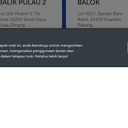
BALIK PULAU 2
BALOK
Lot 106 Mukim E Titi
Lot 4207, Bandar Baru
Teras
11000
Barat Daya
Balok
26100
Kuantan
Pulau Pinang
Pahang
tapak web ini, anda bersetuju untuk mengizinkan
laman, menganalisis penggunaan laman dan
lam tetapan kuki. Ketahui lebih lanjut
BANDAR BARU
BANDAR BARU
PERDA
RAWANG
Lot PT 859, Mukim 6,
Plot C Bandar Baru
Bandar Baru Perda, Bukit
Rawang,
48300
Gomba