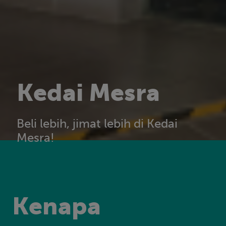
Kedai Mesra
Beli lebih, jimat lebih di Kedai
Mesra!
Kenapa