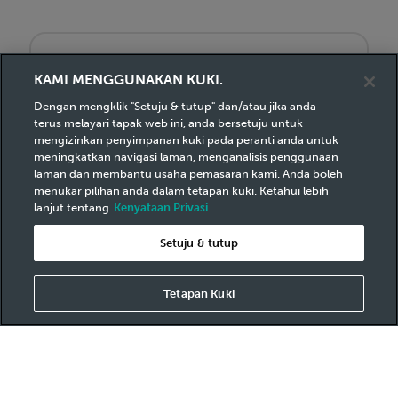
1. Pautkan Kad Mesra anda di AirAsia
KAMI MENGGUNAKAN KUKI.
Xchange dalam aplikasi AirAsia MOVE.
Dengan mengklik "Setuju & tutup" dan/atau jika anda
terus melayari tapak web ini, anda bersetuju untuk
mengizinkan penyimpanan kuki pada peranti anda untuk
meningkatkan navigasi laman, menganalisis penggunaan
laman dan membantu usaha pemasaran kami. Anda boleh
menukar pilihan anda dalam tetapan kuki. Ketahui lebih
lanjut tentang
Kenyataan Privasi
2. Tukarkan Mata Ganjaran Mesra atau
Setuju & tutup
AirAsia anda.
Tetapan Kuki